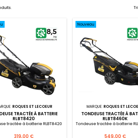
oduits.
Tr
au
Nouveau
ARQUE:
ROQUES ET LECOEUR
MARQUE:
ROQUES ET LECO
EUSE TRACTÉE À BATTERIE
TONDEUSE TRACTÉE À BAT
RLBT8420
RLBT8460K
se tractée à batterie RLBT8420
Tondeuse tractée à batterie R
319,00 €
549,00 €