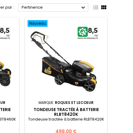



ier par :
Pertinence
Nouveau
EUR
MARQUE:
ROQUES ET LECOEUR
TERIE
TONDEUSE TRACTÉE À BATTERIE
RLBT8420K
LBT8460K
Tondeuse tractée à batterie RLBT8420K
499,00 €