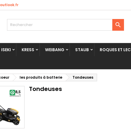
utlook.fr

ISEKI
KRESS
WEIBANG
STAUB
ROQUES ET LE
coeur
les produits à batterie
Tondeuses
Tondeuses