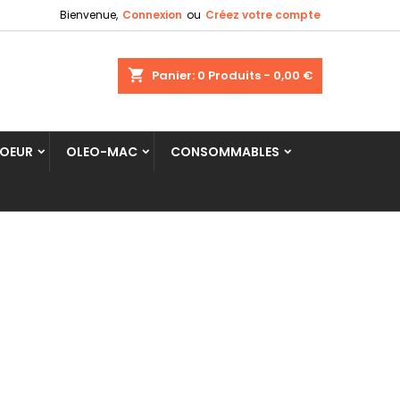
Bienvenue,
Connexion
ou
Créez votre compte
shopping_cart
Panier:
0
Produits - 0,00 €
COEUR
OLEO-MAC
CONSOMMABLES