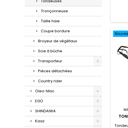
Tondeuses
Tronçonneuse
Taille haie
Coupe bordure
Nouve
Broyeur de végétaux
Scie à bûche
Transporteur
Pièces détachées
Country rider
Oleo-Mac
EGO
M
SHINDAIWA
TOND
Kaaz
Tondeu