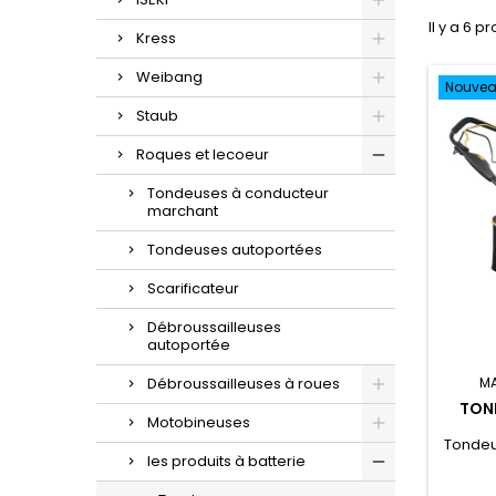
Il y a 6 pr
Kress
Weibang
Nouve
Staub
Roques et lecoeur
Tondeuses à conducteur
marchant
Tondeuses autoportées
Scarificateur
Débroussailleuses
autoportée
M
Débroussailleuses à roues
TOND
Motobineuses
Tondeu
les produits à batterie