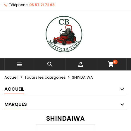
Téléphone:
05 57 21 72 63
0



shopping_cart
Accueil
Toutes les catégories
SHINDAIWA
ACCUEIL
MARQUES
SHINDAIWA