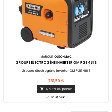
MARQUE:
OLEO-MAC
GROUPE ÉLECTROGÈNE INVERTER OM PGE 48I S
Groupe électrogène Inverter OM PGE 48i S
781,50 €
Ajouter au panier


En stock