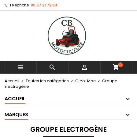
Téléphone:
05 57 21 72 63
0



shopping_cart
Accueil
Toutes les catégories
Oleo-Mac
Groupe
Electrogène
ACCUEIL
MARQUES
GROUPE ELECTROGÈNE