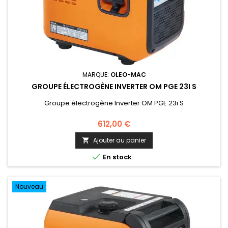
MARQUE:
OLEO-MAC
GROUPE ÉLECTROGÈNE INVERTER OM PGE 23I S
Groupe électrogène Inverter OM PGE 23i S
612,00 €
Ajouter au panier


En stock
Nouveau