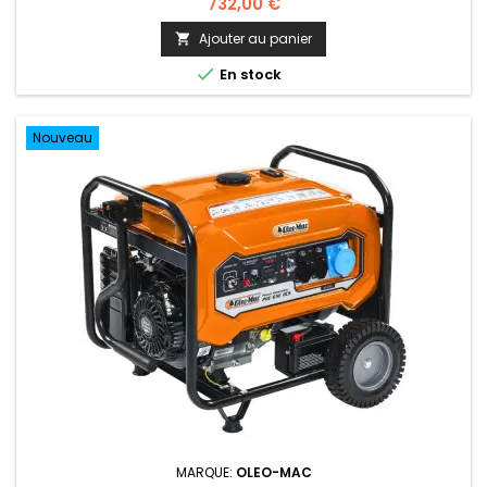
732,00 €
Ajouter au panier


En stock
Nouveau
MARQUE:
OLEO-MAC