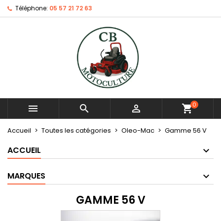
Téléphone:
05 57 21 72 63
0



shopping_cart
Accueil
Toutes les catégories
Oleo-Mac
Gamme 56 V
ACCUEIL
MARQUES
GAMME 56 V