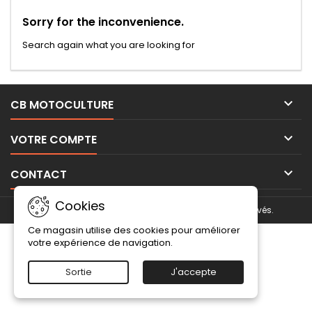
Sorry for the inconvenience.
Search again what you are looking for

CB MOTOCULTURE

VOTRE COMPTE

CONTACT
Cookies
© Copyright 2026 CB motoculture. Tous droits réservés.
Ce magasin utilise des cookies pour améliorer
votre expérience de navigation.
Sortie
J'accepte