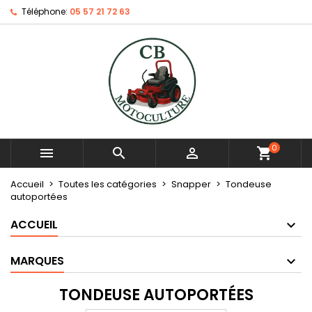
Téléphone:
05 57 21 72 63
0



shopping_cart
Accueil
Toutes les catégories
Snapper
Tondeuse
autoportées
ACCUEIL
MARQUES
TONDEUSE AUTOPORTÉES