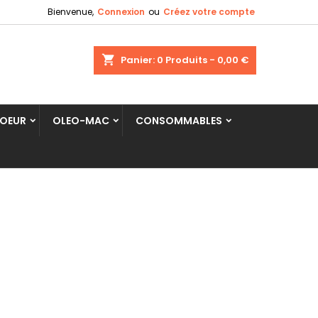
Bienvenue,
Connexion
ou
Créez votre compte
shopping_cart
Panier:
0
Produits - 0,00 €
COEUR
OLEO-MAC
CONSOMMABLES