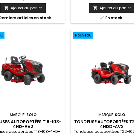
Ajouter au panier
Ajouter au panier



Derniers articles en stock
En stock
au
Nouveau
MARQUE:
SOLO
MARQUE:
SOLO
USES AUTOPORTÉES T18-103-
TONDEUSE AUTOPORTÉES T2
4HD-AV2
4HDD-AV2
ses autoportées T18-103-4HD-
Tondeuse autoportées T22-1