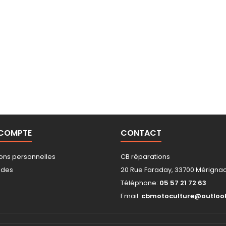
 COMPTE
CONTACT
ions personnelles
CB réparations
des
20 Rue Faraday, 33700 Mérigna
Téléphone:
05 57 21 72 63
s
Email:
cbmotoculture@outlook