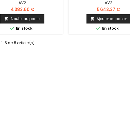
AV2
AV2
4 383,60 €
5 643,37 €
Ajouter au panier
Ajouter au panier




En stock
En stock
 1-5 de 5 article(s)