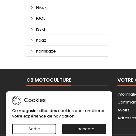
Hikoki
IGOL
ISEKI
Kaaz
Kamikaze
CB MOTOCULTURE
VOTRE
Mentions légales
Informat
Cookies
Conditions Générales de Vente
Comman
Contactez-nous
Avoirs
Ce magasin utilise des cookies pour améliorer
votre expérience de navigation.
Plan du site
Adresse
Sortie
J'accepte