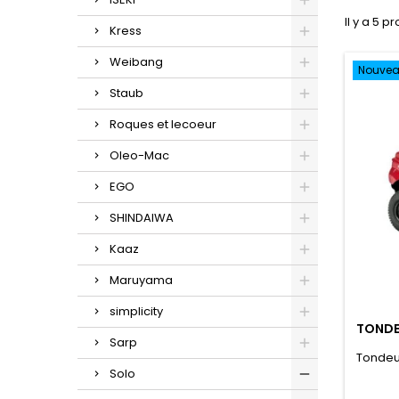
Il y a 5 pr
Kress
Weibang
Nouve
Staub
Roques et lecoeur
Oleo-Mac
EGO
SHINDAIWA
Kaaz
Maruyama
simplicity
TONDE
Sarp
Tondeu
Solo