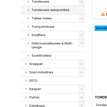
Tondeuses
Tondeuses autoportées

Tailles-haies
Tronçonneuse
Nouve
Souffleur
Débroussailleuses & Multi-
usage
Scarificateur
Snapper
Diam Industries
EFCO
Keeper
TONDE
Pulmic
Tondeu
Kamikaze