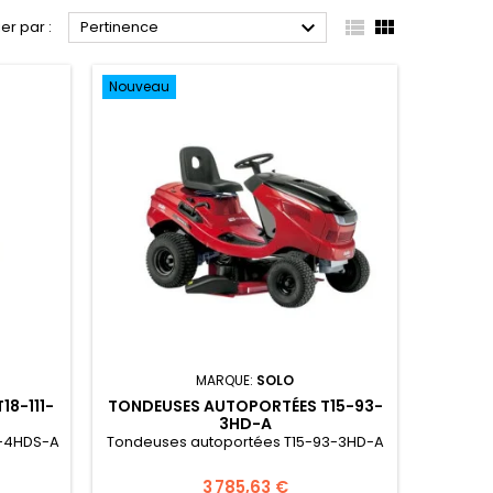



ier par :
Pertinence
Nouveau
MARQUE:
SOLO
18-111-
TONDEUSES AUTOPORTÉES T15-93-
3HD-A
1-4HDS-A
Tondeuses autoportées T15-93-3HD-A
3 785,63 €