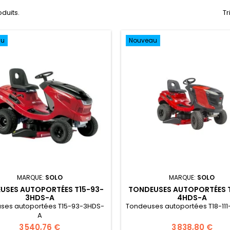
oduits.
Tr
au
Nouveau
MARQUE:
SOLO
MARQUE:
SOLO
USES AUTOPORTÉES T15-93-
TONDEUSES AUTOPORTÉES T
3HDS-A
4HDS-A
ses autoportées T15-93-3HDS-
Tondeuses autoportées T18-11
A
3 540,76 €
3 838,80 €