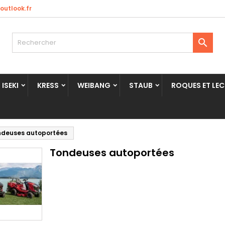
utlook.fr

ISEKI
KRESS
WEIBANG
STAUB
ROQUES ET LE
ndeuses autoportées
Tondeuses autoportées