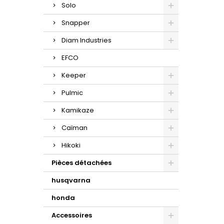
Solo
Snapper
Diam Industries
EFCO
Keeper
Pulmic
Kamikaze
Caïman
Hikoki
Pièces détachées
husqvarna
honda
Accessoires