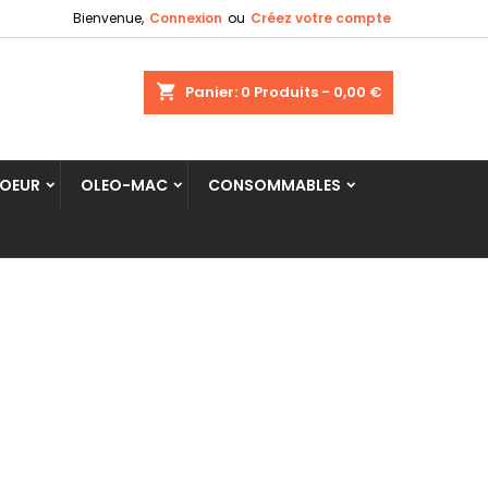
Bienvenue,
Connexion
ou
Créez votre compte
shopping_cart
Panier:
0
Produits - 0,00 €
COEUR
OLEO-MAC
CONSOMMABLES