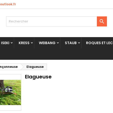
utlook.fr

ISEKI
KRESS
WEIBANG
STAUB
ROQUES ET LE
onçonneuse
Elagueuse
Elagueuse