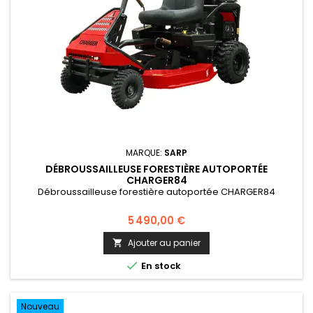
MARQUE:
SARP
DÉBROUSSAILLEUSE FORESTIÈRE AUTOPORTÉE
CHARGER84
Débroussailleuse forestière autoportée CHARGER84
5 490,00 €
Ajouter au panier


En stock
Nouveau