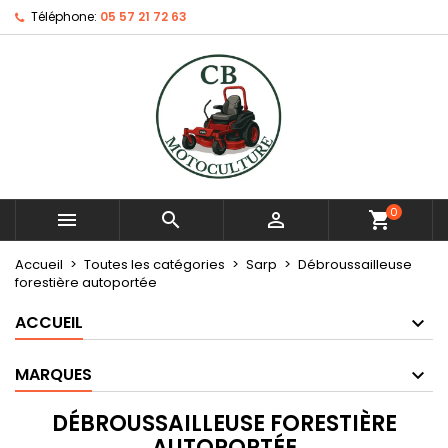
Téléphone:
05 57 21 72 63
0



shopping_cart
Accueil
Toutes les catégories
Sarp
Débroussailleuse
forestière autoportée
ACCUEIL
MARQUES
DÉBROUSSAILLEUSE FORESTIÈRE
AUTOPORTÉE