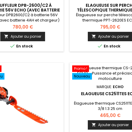
UFFLEUR DPB-2600/C2 À
ELAGUEUSE SUR PERC
IE 56V ECHO (AVEC BATTERIE
TÉLESCOPIQUE THERMIQUE
4AH ET CHARGEUR)
2620ES ECHO
eur DPB2600/C2 à batterie 56V
Élagueuse sur perche télesc
avec batterie 4AH et chargeur)
thermique PPT-2620ES E
780,00 €
795,00 €
Ajouter au panier
Ajouter au panier




En stock
En stock
Promo !
au
Nouveau
MARQUE:
ECHO
ELAGUEUSE CS2511TES 
Élagueuse thermique CS2511T
3/8 1.3 25 cm
465,00 €
Ajouter au panier
