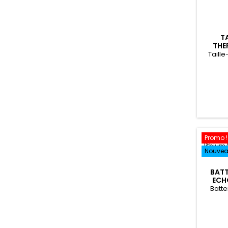
T
THE
Taill
Promo !
Nouve
BATT
ECH
Batt