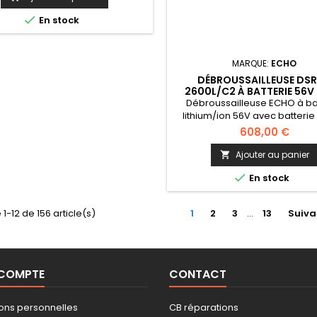

En stock
MARQUE:
ECHO
DÉBROUSSAILLEUSE DS
2600L/C2 À BATTERIE 56V
(AVEC BATTERIE 5AH ET CH
Débroussailleuse ECHO à ba
lithium/ion 56V avec batterie
chargeur
608,00 €
Ajouter au panier


En stock
 1-12 de 156 article(s)
1
2
3
…
13
Suiva
 COMPTE
CONTACT
ions personnelles
CB réparations