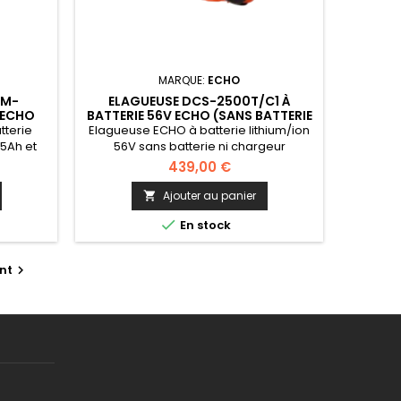
MARQUE:
ECHO
RM-
ELAGUEUSE DCS-2500T/C1 À
 ECHO
BATTERIE 56V ECHO (SANS BATTERIE
ARGEUR)
NI CHARGEUR)
tterie
Elagueuse ECHO à batterie lithium/ion
 5Ah et
56V sans batterie ni chargeur
439,00 €
Ajouter au panier


En stock
nt
