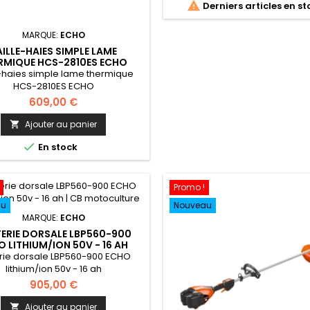

Derniers articles en st
MARQUE:
ECHO
AILLE-HAIES SIMPLE LAME
RMIQUE HCS-2810ES ECHO
e-haies simple lame thermique
HCS-2810ES ECHO
609,00 €
Ajouter au panier


En stock
Promo !
au
Nouveau
MARQUE:
ECHO
ERIE DORSALE LBP560-900
O LITHIUM/ION 50V - 16 AH
erie dorsale LBP560-900 ECHO
lithium/ion 50v - 16 ah
905,00 €
Ajouter au panier
