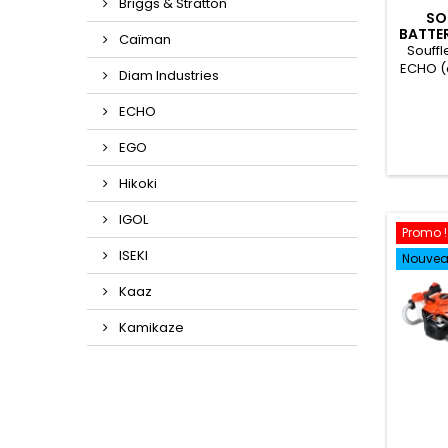
Briggs & Stratton
SO
BATTER
Caïman
Souffl
ECHO (
Diam Industries
ECHO
EGO
Hikoki
IGOL
Promo !
ISEKI
Nouve
Kaaz
Kamikaze