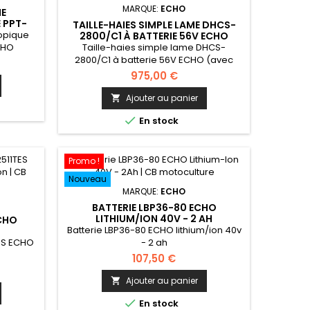
MARQUE:
ECHO
HE
 PPT-
TAILLE-HAIES SIMPLE LAME DHCS-
opique
2800/C1 À BATTERIE 56V ECHO
(AVEC BATTERIE 2.3AH ET
CHO
Taille-haies simple lame DHCS-
CHARGEUR)
2800/C1 à batterie 56V ECHO (avec
batterie 2.3AH et chargeur)
975,00 €
Ajouter au panier


En stock
Promo !
Nouveau
MARQUE:
ECHO
BATTERIE LBP36-80 ECHO
LITHIUM/ION 40V - 2 AH
ECHO
Batterie LBP36-80 ECHO lithium/ion 40v
ES ECHO
- 2 ah
107,50 €
Ajouter au panier


En stock