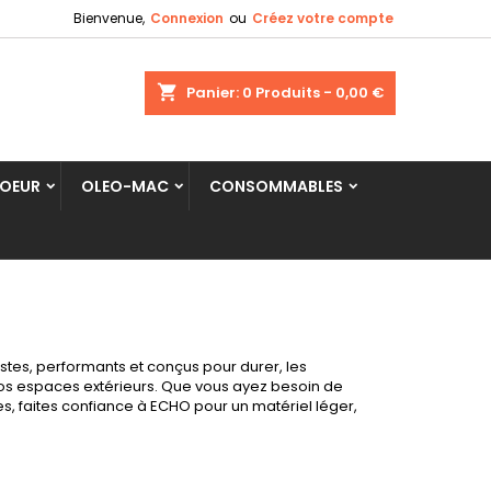
Bienvenue,
Connexion
ou
Créez votre compte
shopping_cart
Panier:
0
Produits - 0,00 €
COEUR
OLEO-MAC
CONSOMMABLES
stes, performants et conçus pour durer, les
vos espaces extérieurs. Que vous ayez besoin de
, faites confiance à ECHO pour un matériel léger,