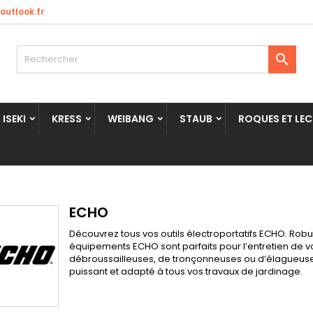
utlook.fr

ISEKI
KRESS
WEIBANG
STAUB
ROQUES ET LE
ECHO
Découvrez tous vos outils électroportatifs ECHO. Robu
équipements ECHO sont parfaits pour l’entretien de 
débroussailleuses, de tronçonneuses ou d’élagueuses
puissant et adapté à tous vos travaux de jardinage.