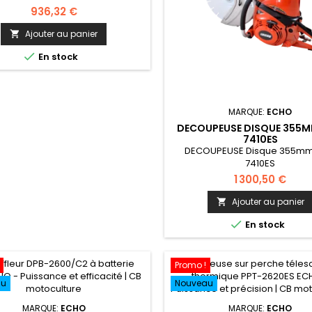
936,32 €
Ajouter au panier


En stock
MARQUE:
ECHO
DECOUPEUSE DISQUE 355
7410ES
DECOUPEUSE Disque 355m
7410ES
1 300,50 €
Ajouter au panier


En stock
Promo !
au
Nouveau
MARQUE:
ECHO
MARQUE:
ECHO