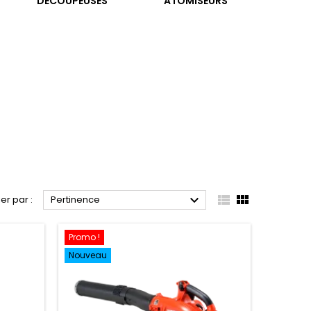
DÉCOUPEUSES
ATOMISEURS



ier par :
Pertinence
Promo !
Nouveau