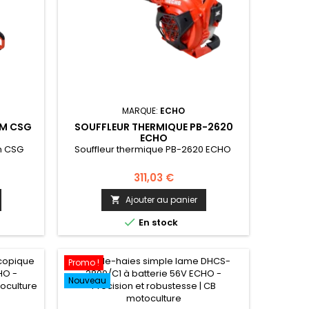
MARQUE:
ECHO
MM CSG
SOUFFLEUR THERMIQUE PB-2620
ECHO
m CSG
Souffleur thermique PB-2620 ECHO
311,03 €
Ajouter au panier


En stock
Promo !
Nouveau