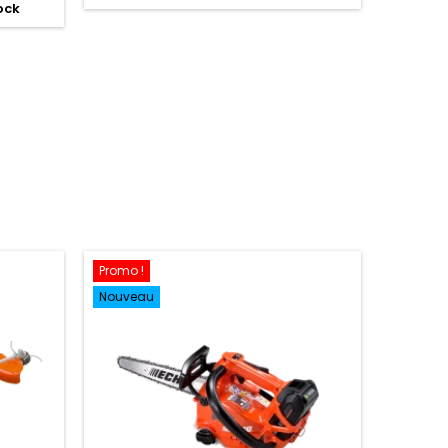
ock
Promo !
Nouveau