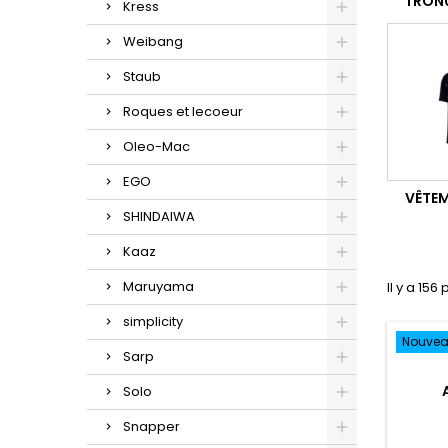
TRON
Kress
Weibang
Staub
Roques et lecoeur
Oleo-Mac
EGO
VÊTEM
SHINDAIWA
Kaaz
Maruyama
Il y a 156
simplicity
Nouve
Sarp
Solo
Snapper